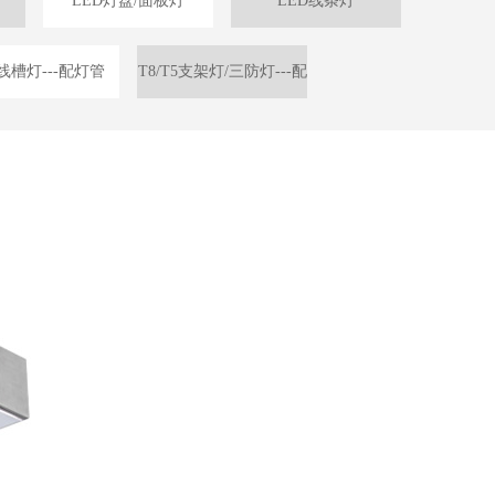
LED灯盘/面板灯
LED线条灯
线槽灯---配灯管
T8/T5支架灯/三防灯---配
灯管