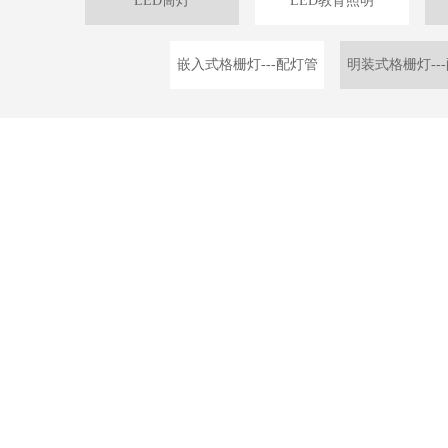
LED筒灯
LED教育照明
嵌入式格栅灯---配灯管
明装式格栅灯--