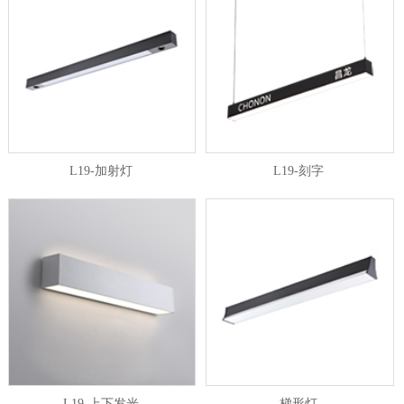
L19-加射灯
L19-刻字
L19-上下发光
梯形灯