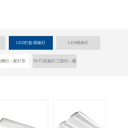
LED灯盘/面板灯
LED线条灯
槽灯---配灯管
T8/T5支架灯/三防灯---配
灯管