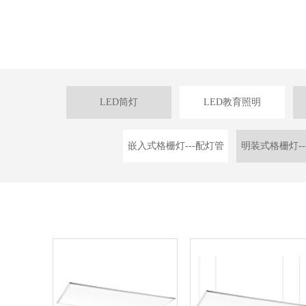
LED筒灯
LED教育照明
嵌入式格栅灯---配灯管
明装式格栅灯--