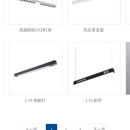
高效防眩LED灯具
乳白罩支架
L19-加射灯
L19-刻字
上一页
1
2
3
下一页